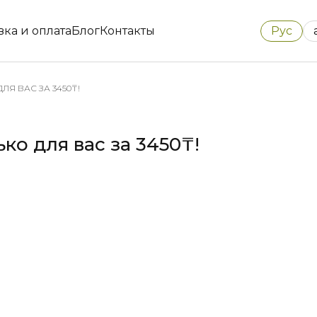
Рус
вка и оплата
Блог
Контакты
ЛЯ ВАС ЗА 3450₸!
ко для вас за 3450₸!