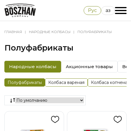
Рус
Қаз
ГЛАВНАЯ
НАРОДНЫЕ КОЛБАСЫ
ПОЛУФАБРИКАТЫ
Полуфабрикаты
Народные колбасы
Акционные товары
Bos
Полуфабрикаты
Колбаса вареная
Колбаса копченая