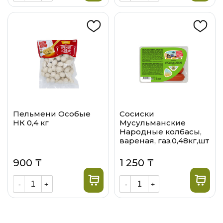
Пельмени Особые
Сосиски
НК 0,4 кг
Мусульманские
Народные колбасы,
вареная, газ,0,48кг,шт
900 ₸
1 250 ₸
-
+
-
+