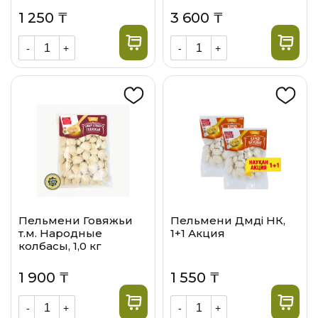
1 250 ₸
3 600 ₸
-
+
-
+
Пельмени Говяжьи
Пельмени Дәмдi НК,
т.м. Народные
1+1 Акция
колбасы, 1,0 кг
1 900 ₸
1 550 ₸
-
+
-
+