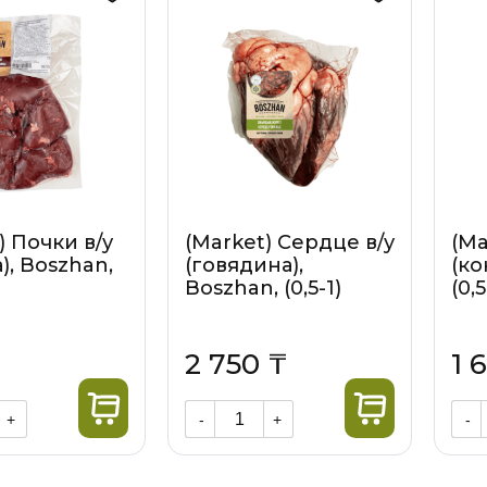
) Почки в/у
(Market) Сердце в/у
(Ma
), Boszhan,
(говядина),
(ко
Boszhan, (0,5-1)
(0,5
2 750 ₸
1 
+
-
+
-