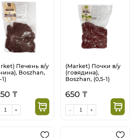
rket) Печень в/у
(Market) Почки в/у
нина), Boszhan,
(говядина),
-1)
Boszhan, (0,5-1)
050 ₸
650 ₸
+
-
+