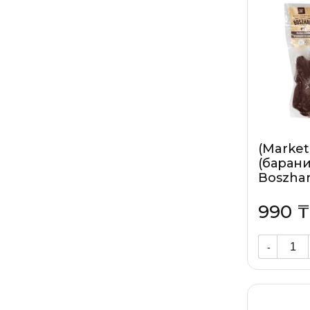
(Market
(барани
Boszhan,
990 ₸
-