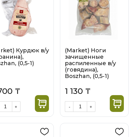
rket) Курдюк в/у
(Market) Ноги
ранина),
зачищенные
zhan, (0,5-1)
распиленные в/у
(говядина),
Boszhan, (0,5-1)
700 ₸
1 130 ₸
+
-
+