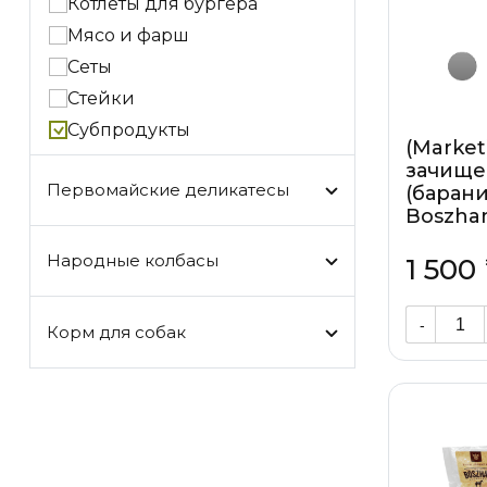
Котлеты для бургера
Мясо и фарш
Сеты
Стейки
Субпродукты
(Market
зачище
Первомайские деликатесы
(барани
Boszha
Народные колбасы
1 500
-
Корм для собак