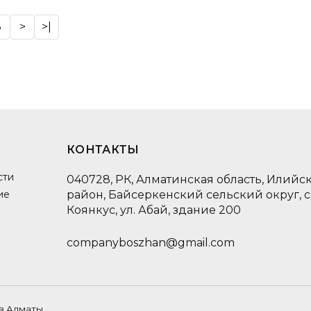
3
>
>|
КОНТАКТЫ
сти
040728, РК, Алматинская область, Илийс
ие
район, Байсеркенский сельский округ, 
Коянкус, ул. Абай, здание 200
companyboszhan@gmail.com
 в Алматы