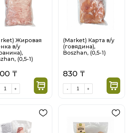
rket) Жировая
(Market) Карта в/у
нка в/у
(говядина),
ранина),
Boszhan, (0,5-1)
zhan, (0,5-1)
200 ₸
830 ₸
+
-
+