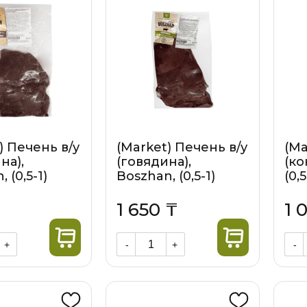
) Печень в/у
(Market) Печень в/у
(Ma
на),
(говядина),
(ко
 (0,5-1)
Boszhan, (0,5-1)
(0,5
1 650 ₸
1 
+
-
+
-