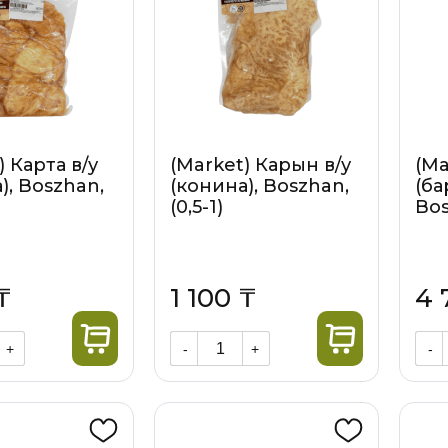
) Карта в/у
(Market) Карын в/у
(Ma
), Boszhan,
(конина), Boszhan,
(ба
(0,5-1)
Bos
₸
1 100 ₸
4 
+
-
+
-