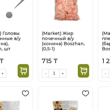
) Головы
(Market) Жир
(Ma
нные в/у
почечный в/у
пле
на),
(конина) Boszhan,
(ба
n, шт
(0,5-1)
Bos
 ₸
715 ₸
1 
+
-
+
-