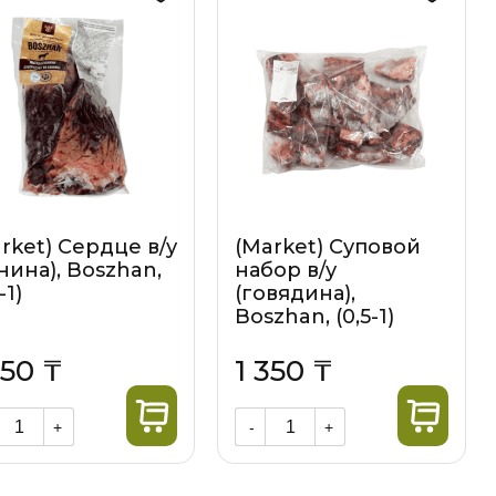
rket) Сердце в/у
(Market) Суповой
нина), Boszhan,
набор в/у
-1)
(говядина),
Boszhan, (0,5-1)
650 ₸
1 350 ₸
+
-
+