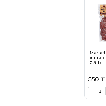
(Market
(конина
(0,5-1)
550 ₸
-