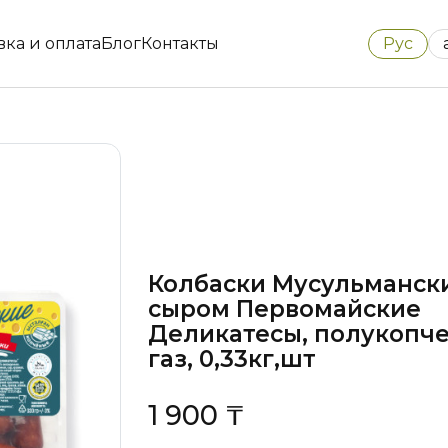
Рус
вка и оплата
Блог
Контакты
Колбаски Мусульмански
сыром Первомайские
Деликатесы, полукопч
газ, 0,33кг,шт
1 900 ₸